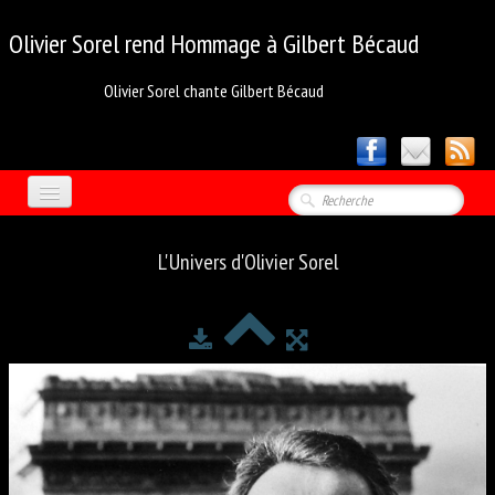
Olivier Sorel rend
Hommage à Gilbert Bécaud
Olivier Sorel chante Gilbert Bécaud
ACCUEIL
L'Univers d'Olivier Sorel
PHOTOS
▼
MÉDIA
MON CREDO
OLIVIER SOREL
LES VIDÉOS 1
LES VIDÉOS 2
LES VIDÉOS 3